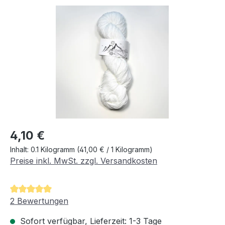
Bildergalerie überspringen
Regulärer Preis:
4,10 €
Inhalt:
0.1 Kilogramm
(41,00 € / 1 Kilogramm)
Preise inkl. MwSt. zzgl. Versandkosten
Durchschnittliche Bewertung von 5 von 5 Sternen
2 Bewertungen
Sofort verfügbar, Lieferzeit: 1-3 Tage