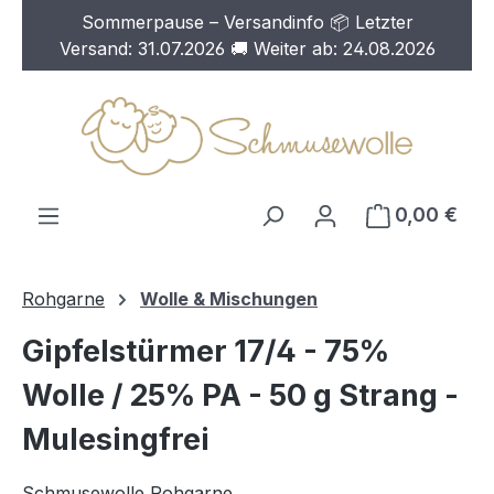
Sommerpause – Versandinfo 📦 Letzter
Zum Hauptinhalt springen
Versand: 31.07.2026 🚚 Weiter ab: 24.08.2026
0,00 €
Rohgarne
Wolle & Mischungen
Gipfelstürmer 17/4 - 75%
Wolle / 25% PA - 50 g Strang -
Mulesingfrei
Schmusewolle Rohgarne