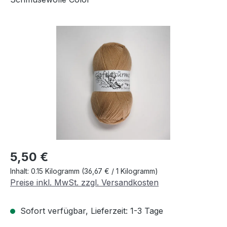
Bildergalerie überspringen
Regulärer Preis:
5,50 €
Inhalt:
0.15 Kilogramm
(36,67 € / 1 Kilogramm)
Preise inkl. MwSt. zzgl. Versandkosten
Sofort verfügbar, Lieferzeit: 1-3 Tage