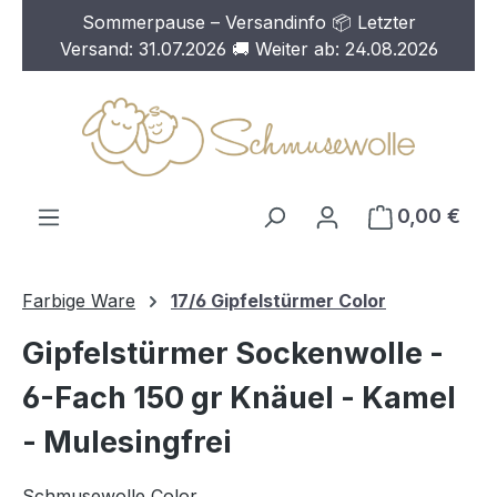
Sommerpause – Versandinfo 📦 Letzter
Zum Hauptinhalt springen
Versand: 31.07.2026 🚚 Weiter ab: 24.08.2026
0,00 €
Farbige Ware
17/6 Gipfelstürmer Color
Gipfelstürmer Sockenwolle -
6-Fach 150 gr Knäuel - Kamel
- Mulesingfrei
Schmusewolle Color