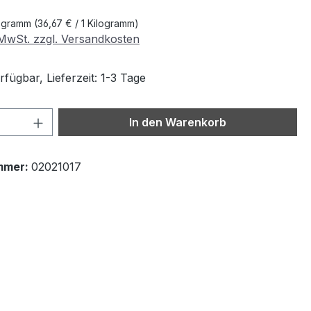
logramm
(36,67 € / 1 Kilogramm)
. MwSt. zzgl. Versandkosten
fügbar, Lieferzeit: 1-3 Tage
 Anzahl: Gib den gewünschten Wert ein 
In den Warenkorb
mmer:
02021017