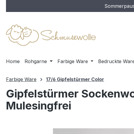
Sommerpause 
m Hauptinhalt springen
Zur Suche springen
Zur Hauptnavigation springen
Home
Rohgarne
Farbige Ware
Bedruckte War
Farbige Ware
17/6 Gipfelstürmer Color
Gipfelstürmer Sockenwol
Mulesingfrei
Bildergalerie überspringen