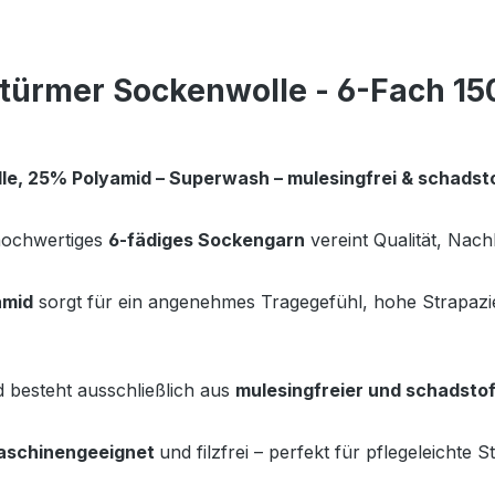
türmer Sockenwolle - 6-Fach 150
e, 25% Polyamid – Superwash – mulesingfrei & schadsto
hochwertiges
6-fädiges Sockengarn
vereint Qualität, Nach
amid
sorgt für ein angenehmes Tragegefühl, hohe Strapazierf
d besteht ausschließlich aus
mulesingfreier und schadstof
schinengeeignet
und filzfrei – perfekt für pflegeleichte S