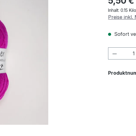
5,50 €
Inhalt:
0.15 Ki
Preise inkl
Sofort ver
Produkt
Produktnu