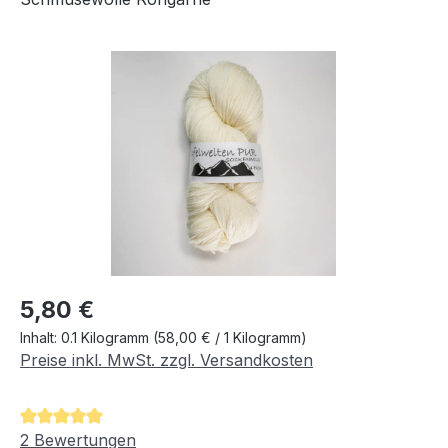
Bildergalerie überspringen
Regulärer Preis:
5,80 €
Inhalt:
0.1 Kilogramm
(58,00 € / 1 Kilogramm)
Preise inkl. MwSt. zzgl. Versandkosten
Durchschnittliche Bewertung von 5 von 5 Sternen
2 Bewertungen