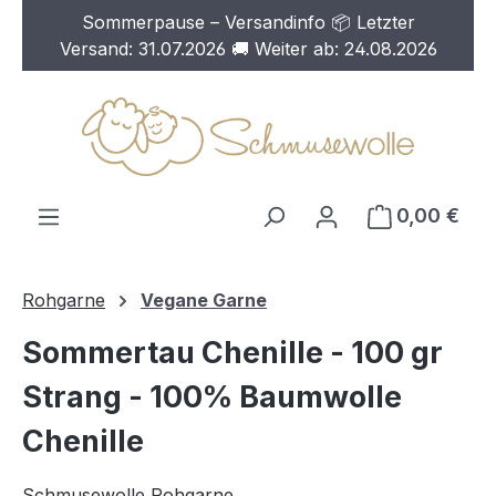
Sommerpause – Versandinfo 📦 Letzter
Zum Hauptinhalt springen
Versand: 31.07.2026 🚚 Weiter ab: 24.08.2026
0,00 €
Rohgarne
Vegane Garne
Sommertau Chenille - 100 gr
Strang - 100% Baumwolle
Chenille
Schmusewolle Rohgarne