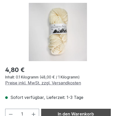
Bildergalerie überspringen
Regulärer Preis:
4,80 €
Inhalt:
0.1 Kilogramm
(48,00 € / 1 Kilogramm)
Preise inkl. MwSt. zzgl. Versandkosten
Sofort verfügbar, Lieferzeit: 1-3 Tage
Produkt Anzahl: Gib den gewünschten We
In den Warenkorb